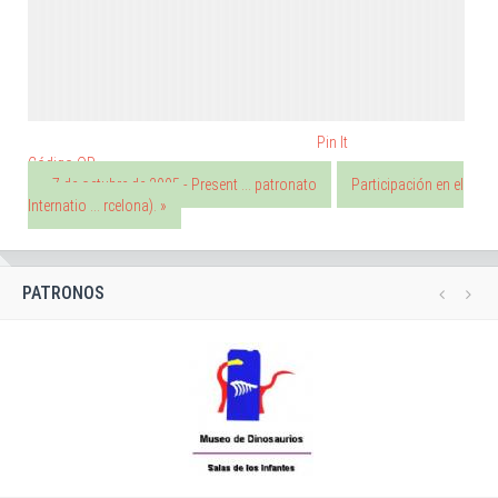
Pin It
Código QR
« 7 de octubre de 2005 - Present ... patronato
Participación en el
Internatio ... rcelona). »
PATRONOS