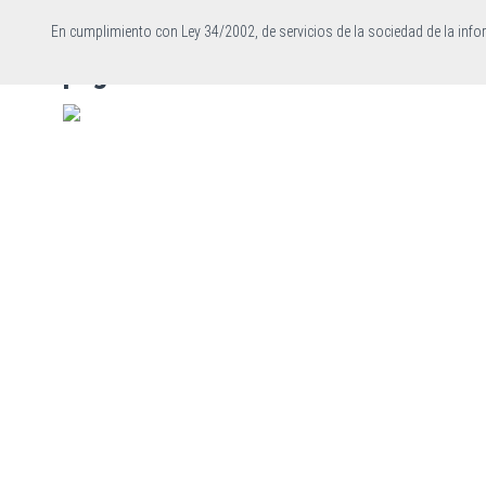
Descarga o escanea el código QR d
En cumplimiento con Ley 34/2002, de servicios de la sociedad de la inf
página